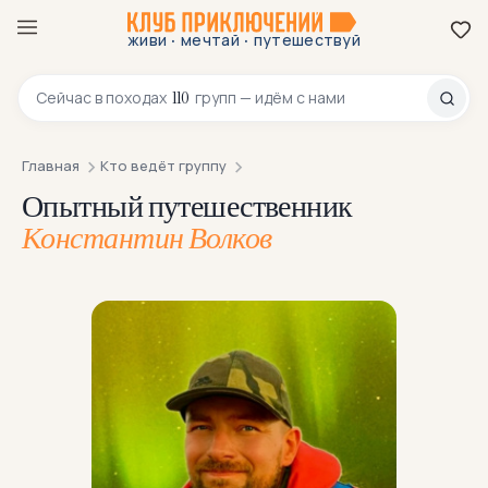
·
·
живи
мечтай
путешествуй
8 800 200-70-23
110
Сейчас в
походах
групп — идём с нами
Главная
Кто ведёт группу
Опытный путешественник
Константин Волков