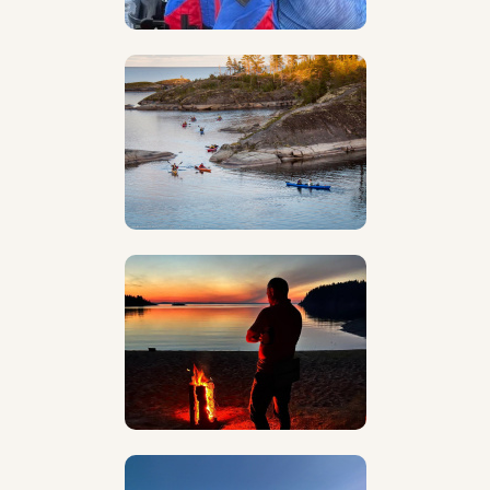
инструктор-проводник по водному туризму.
Различные свидетельства и курсы:
Водная школа
инструкторов КП, Базовые и расширенные курсы
первой помощи.
Мастер банного дела, искусство парения и
массаж
(если повезёт, можно воспользоваться
услугой за дополнительное вознаграждение).
Много времени я провожу на природе, с весны и до
осени, как только сходит лёд и пока вода не
становится твёрдой. Иногда приходится и
пробиваться по льду, а лучше в холодное время
ехать в тёплые места либо готовиться к зимним
приключениям! :)
Походный опыт
: с 1993 года, ещё со школы. В
учебные годы плотно занимался пешим, вело,
водным туризмом, туристско-прикладным
многоборьем и волейболом, участие в различных
соревнования с призовыми местами и грамотами, а