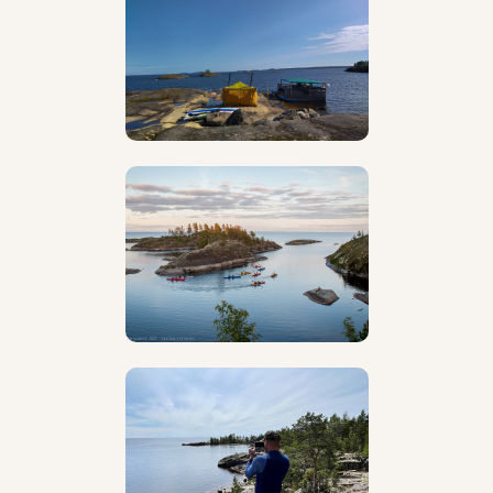
так же помощь в организации проведения
спортивных мероприятий. С 2013 года начал
осваивать водные походы на байдарках по бурным
рекам Карелии, любовь к дикой природе и шум
бурлящей воды, это навсегда! :)
А с 2021 года открываю для себя новые места, это
Алтай и Абхазия, более усиленно
осваиваю навыки
управления катамараном.
Реки уже до 5 к.с.
Природа не ограничена только бурными реками,
есть множество мест, где своя красота и
особенность, это моря и большие озёра, поэтому,
тут
не обойтись без морского каяка
, это
идеальное судно для путешествия по гладкой воде.
Есть навыки управления моторной лодкой и
огромного плота, для более комфортных и
безопасных походов! :)
Водный туризм остаётся на первом месте, но
делать комбинации с пешкой, вело или даже