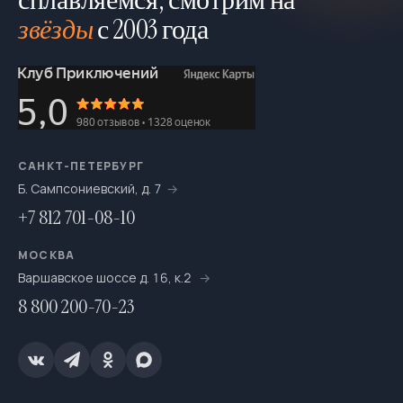
походы! :)
звёзды
с 2003 года
Инструктор про походы:
Походы, это не только природа и приключения, но и
новые знакомства, новые друзья, организация и
создание уюта и позитивного настроение))
Походы это и хобби и работа для души, в свободное
САНКТ-ПЕТЕРБУРГ
время от активного отдыха занимаюсь ремонтами
Б. Сампсониевский, д. 7
квартир‍
+7 812 701-08-10
Ваш проводник и организатор в мир водных
походов, всегда с Вами › Константин Wolf
МОСКВА
Варшавское шоссе д. 16, к.2
8 800 200-70-23