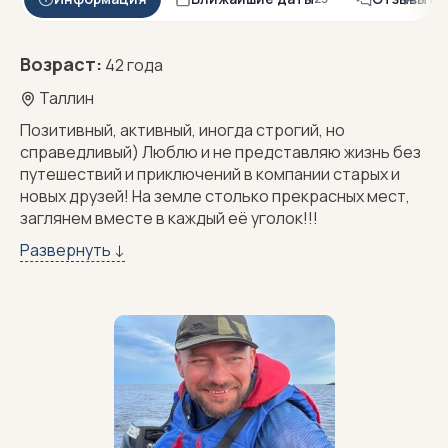
Возраст:
42 года
Таллин
Позитивный, активный, иногда строгий, но
справедливый) Люблю и не представляю жизнь без
путешествий и приключений в компании старых и
новых друзей! На земле столько прекрасных мест,
заглянем вместе в каждый её уголок!!!
О себе:
Развернуть ↓
Родился и вырос в Беларуси, переехал в
Эстонию в 2015 году.
Связь со мной: Чтобы задать вопрос о
предстоящем походе, напишите мне в
ВКонтакте
,
Whatsapp
или
Telegram
Главные ценности:
Семья, Свобода, Позитивно
влиять на жизни людей по всему миру.
Образование:
Могилёвский химико-
технологический техникум, техник-механик,