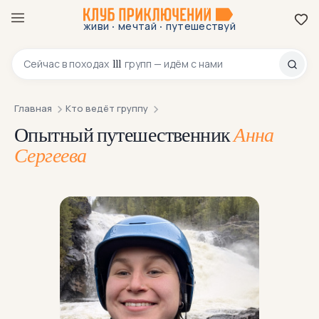
·
·
живи
мечтай
путешествуй
8 800 200-70-23
111
Сейчас в
походах
групп — идём с нами
Главная
Кто ведёт группу
Опытный путешественник
Анна
Сергеева