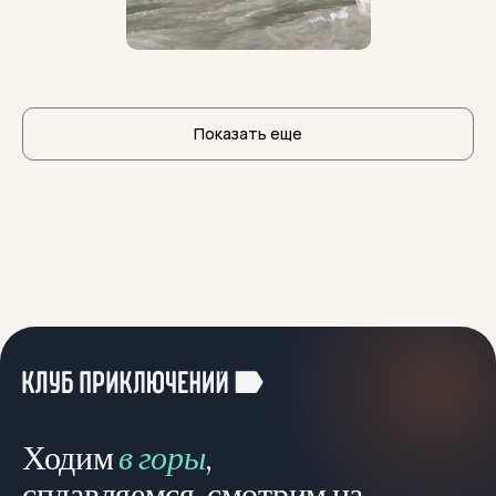
Образование:
- Орловское Художественное училище, живописец -
педагог
Показать еще
- Профессиональная переподготовка, Инструктор-
проводник по водному туризму ,2023 г.
- «Клуб приключений» Школа мастерства
организации процессов (школа инструкторов-
водников КП), 2024 г.
- «Базовый курс первой помощи», Красный крест,
2023 г.
- "Специальный курс оказания первой помощи в
отдаленных районах", First Aid, 2026 г.
- Инструктор по сноуборду с 2018 г.
- Инструктор по горным лыжам с 2021 г.
Ходим
в горы
,
сплавляемся, смотрим на