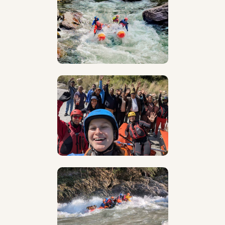
Опыт:
Основное направление это
водное
- сплавы на
катамаранах по бурной воде (Красненькая,
Кутсайоки, Катунь, Урсул, Кумир, Кубань, Большой
Зеленчук, Аксаут, Чанты-Аргун, Шаро-Аргун, Тумча,
Писта, Умба, Кереть, Шуя, Укса, Мста,
Балыктыг-Хем,
Каа-Хем, Улуг-О,
Бий-Хем
, Трисули, Кали-Гандаки,
Марсианди, Сун-Коси, Каменг, Камла-Субансири),
сплавы на каяках и байдарках, моторных лодках по
Ладоге, Баренцеву морю, Умбозеро и Плато
Путорана.
Регионы сплавов:
Карелия, Кольский, Мурманская
обл, Плато Путорана, Алтай, Иркутская область,
Тыва, Непал, Карачаево-Черкессия, Индия, Чечня.
Так же люблю
треккинг и горы -
снежные, высокие,
будто недосягаемые. Восходила на Эльбрус, ходила
по горам Кавказа, Крыма, Хибинам, Непала.