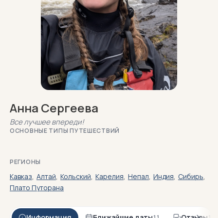
Анна Сергеева
Все лучшее впереди!
ОСНОВНЫЕ ТИПЫ ПУТЕШЕСТВИЙ
РЕГИОНЫ
Кавказ
,
Алтай
,
Кольский
,
Карелия
,
Непал
,
Индия
,
Сибирь
,
Плато Путорана
Информация
Ближайшие даты
Отзывы
11
175