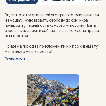
Видеть этот мир во всей его красоте, искренности
и эмоциях. Чувствовать свободу до кончиков
пальцев и уникальность каждого мгновения. Быть
счастливым здесь и сейчас — на самом деле проще,
чем кажется.
Пойдём в поход за приключениями и проживём эту
маленькую жизнь вместе!
Всем привет! Меня зовут Аня! Я инструктор водной
Развернуть ↓
команды
#waterteam
Клуба Приключений.
О себе:
Туризмом я занимаюсь с самого детства. В восемь
лет родители впервые поставили меня на сноуборд
— и с тех пор я оказалась в самой гуще Орловской
туристической тусовки. Можно сказать, в ней же и