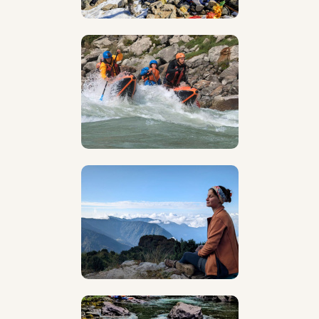
выросла.
С самого раннего возраста у меня было два чётких
желания: путешествовать и рисовать. Забавно, но
именно так всё и сложилось. Помню, как после
занятий по рисунку я сбегала в ближайший лес —
мастерить костры, путать следы и чувствовать
себя маленьким первооткрывателем. Позже, уже
учась в художественном училище, я мечтала
поскорее сдать сессию по живописи, чтобы снова
отправиться в очередной поход.
Поэтому после окончания училища вопрос «чем
заниматься дальше?» даже не возник. Конечно же,
туризм и творчество — два пути, которые для меня
давно слились в один.
Сейчас, в свободное время, я много рисую и
постепенно собираю свою собственную коллекцию
походных зарисовок и стараюсь
соединить
походную жизнь с искусством
. Это два занятия,
которые по-настоящему отзываются в сердце.