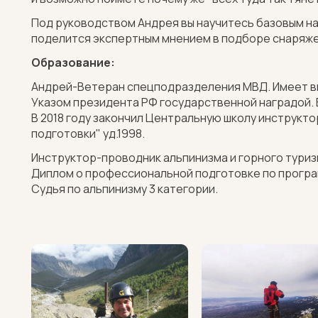
Под руководством Андрея вы научитесь базовым нав
поделится экспертным мнением в подборе снаряжен
Образование:
Андрей-Ветеран спецподразделения МВД. Имеет в
Указом президента РФ государственной наградой. 
В 2018 году закончил Центральную школу инструкт
подготовки" уд.1998.
Инструктор-проводник альпинизма и горного туризма
Диплом о профессиональной подготовке по програм
Судья по альпинизму 3 категории.