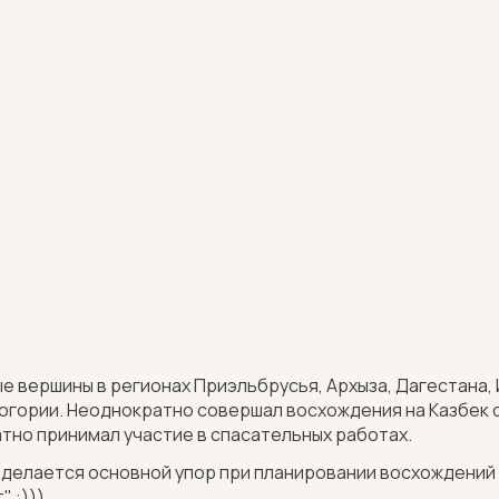
е вершины в регионах Приэльбрусья, Архыза, Дагестана, И
ногории. Неоднократно совершал восхождения на Казбек с
атно принимал участие в спасательных работах.
о делается основной упор при планировании восхождений
" :)))