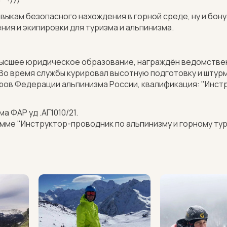
ыкам безопасного нахождения в горной среде, ну и бонус
ия и экипировки для туризма и альпинизма.
ысшее юридическое образование, награждён ведомствен
Во время службы курировал высотную подготовку и штур
оров Федерации альпинизма России, квалификация: "Инс
 ФАР уд .АГ1010/21.
ме "Инструктор-проводник по альпинизму и горному тури