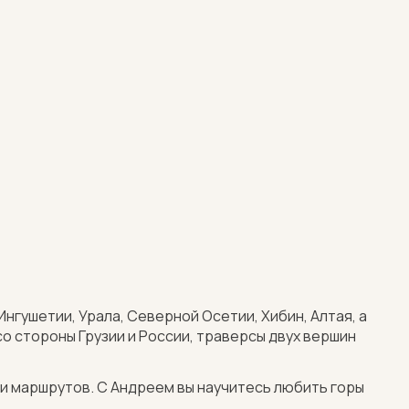
нгушетии, Урала, Северной Осетии, Хибин, Алтая, а
о стороны Грузии и России, траверсы двух вершин
 и маршрутов. С Андреем вы научитесь любить горы