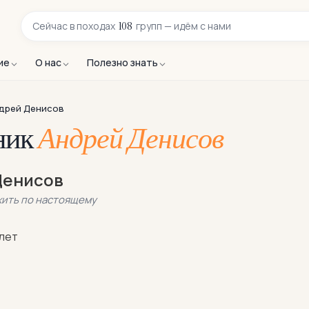
108
Сейчас в
походах
групп — идём с нами
ие
О нас
Полезно знать
дрей Денисов
ник
Андрей Денисов
Денисов
жить по настоящему
лет