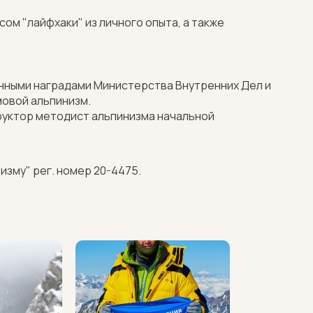
ом "лайфхаки" из личного опыта, а также
ными наградами Министерства Внутренних Дел и
мовой альпинизм.
труктор методист альпинизма начальной
зму" рег. номер 20-4475.