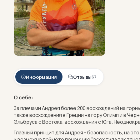
Информация
Отзывы
67
О себе:
За плечами Андрея более 200 восхождений на горны
также восхождения в Греции на гору Олимп и в Чер
Эльбруса с Востока, восхождения с Юга. Неоднокр
Главный принцип для Андрея - безопасность, на эт
и возможно поймёте почему же "всех туда так тянет