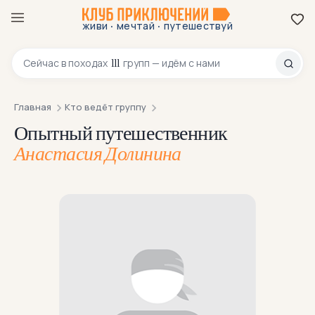
·
·
живи
мечтай
путешествуй
8 800 200-70-23
111
Сейчас в
походах
групп — идём с нами
Главная
Кто ведёт группу
Опытный путешественник
Анастасия Долинина