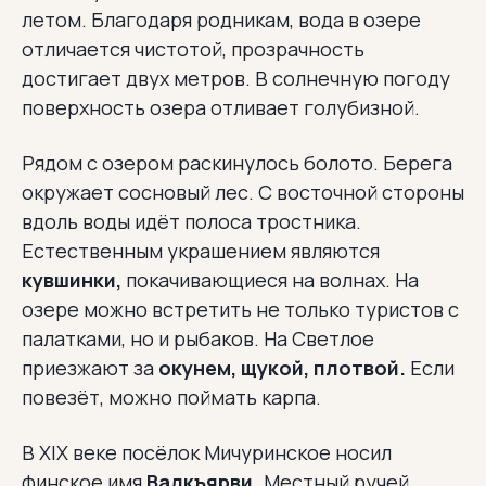
летом. Благодаря родникам, вода в озере
отличается чистотой, прозрачность
достигает двух метров. В солнечную погоду
поверхность озера отливает голубизной.
Рядом с озером раскинулось болото. Берега
окружает сосновый лес. С восточной стороны
вдоль воды идёт полоса тростника.
Естественным украшением являются
кувшинки,
покачивающиеся на волнах. На
озере можно встретить не только туристов с
палатками, но и рыбаков. На Светлое
приезжают за
окунем, щукой, плотвой.
Если
повезёт, можно поймать карпа.
В XIХ веке посёлок Мичуринское носил
финское имя
Валкъярви.
Местный ручей