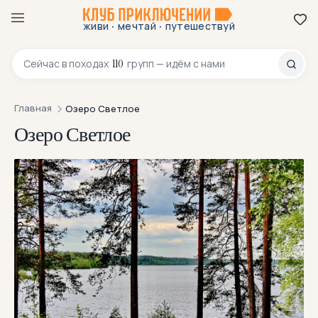
·
·
живи
мечтай
путешествуй
8 800 200-70-23
110
Сейчас в
походах
групп — идём с нами
Главная
Озеро Светлое
Озеро Светлое