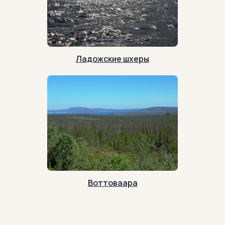
Ладожские шхеры
Воттоваара