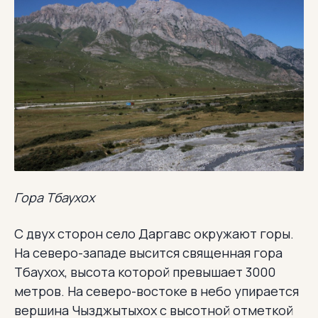
Гора Тбаухох
С двух сторон село Даргавс окружают горы.
На северо-западе высится священная гора
Тбаухох, высота которой превышает 3000
метров. На северо-востоке в небо упирается
вершина Чызджытыхох с высотной отметкой