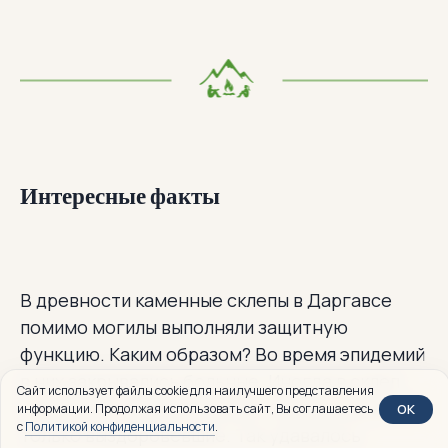
Интересные факты
В древности каменные склепы в Даргавсе
помимо могилы выполняли защитную
функцию. Каким образом? Во время эпидемий
в них закрывались больные. Иногда в склеп
Сайт использует файлы cookie для наилучшего представления
спускались целым семьями. Наружу выходили
OK
информации. Продолжая использовать сайт, Вы соглашаетесь
с
Политикой конфиденциальности
.
только выздоровевшие. Так удавалось