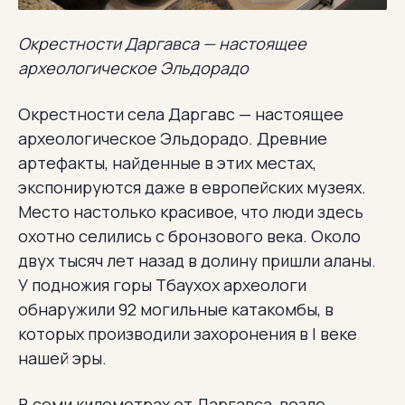
Окрестности Даргавса — настоящее
археологическое Эльдорадо
Окрестности села Даргавс — настоящее
археологическое Эльдорадо. Древние
артефакты, найденные в этих местах,
экспонируются даже в европейских музеях.
Место настолько красивое, что люди здесь
охотно селились с бронзового века. Около
двух тысяч лет назад в долину пришли аланы.
У подножия горы Тбаухох археологи
обнаружили 92 могильные катакомбы, в
которых производили захоронения в I веке
нашей эры.
В семи километрах от Даргавса, возле