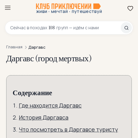
·
·
живи
мечтай
путешествуй
8 800 200-70-23
108
Сейчас в
походах
групп — идём с нами
Главная
Даргавс
Даргавс (город мертвых)
Содержание
Где находится Даргавс
История Даргавса
Что посмотреть в Даргавсе туристу