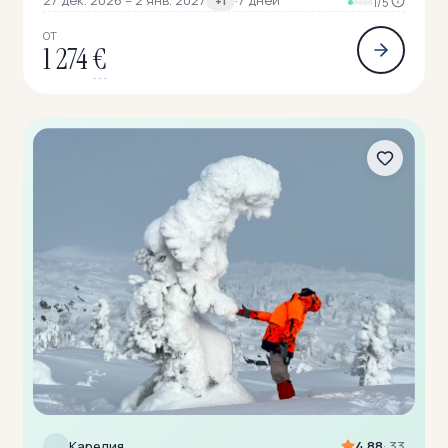
27 дек. 2026 – 2 янв. 2027
·
7 дней
+1
1/5
ОТ
1 274
€
Карелия
4.88
· 33