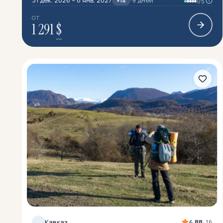
31 дек. 2026 – 8 янв. 2027
·
9 дней
+14
1/5
ОТ
1 291
$
Кавказ
4.88
· 16