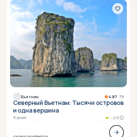
Вьетнам
4.87
· 79
Северный Вьетнам: Тысячи островов
и одна вершина
9 дней
2/5
скоро появится