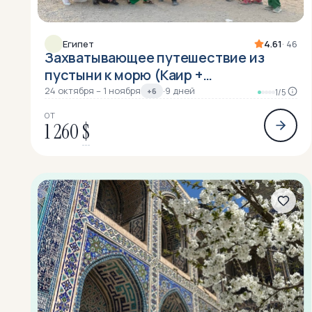
Египет
4.61
· 46
Захватывающее путешествие из
пустыни к морю (Каир +
Александрия)
24 октября – 1 ноября
·
9 дней
+6
1/5
ОТ
1 260
$