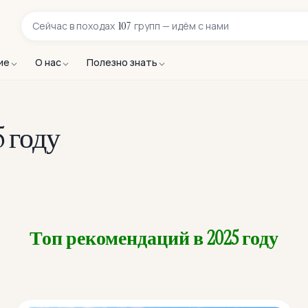
107
Сейчас в
походах
групп — идём с нами
ие
О нас
Полезно знать
 году
Топ рекомендаций в 2025 году