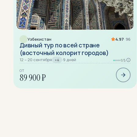
Узбекистан
4.97
· 96
Дивный тур по всей стране
(восточный колорит городов)
12 – 20 сентября
·
9 дней
+4
1/5
ОТ
89 900 ₽