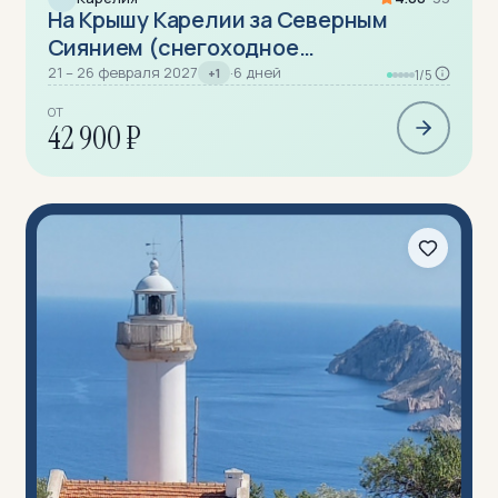
На Крышу Карелии за Северным
Сиянием (снегоходное
приключение)
21 – 26 февраля 2027
·
6 дней
+1
1/5
ОТ
42 900 ₽