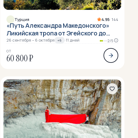
Турция
4.95
· 144
«Путь Александра Македонского»
Ликийская тропа от Эгейского до
Средиземного моря
26 сентября – 6 октября
·
11 дней
+6
2/5
ОТ
60 800 ₽