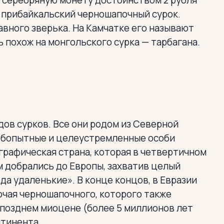
ю серебряную монету достоинством 2 рубля
н прибайкальский черношапочный сурок.
вного зверька. На Камчатке его называют
 похож на монгольского сурка — тарбагана.
дов сурков. Все они родом из Северной
юбопытные и целеустремленные особи
графическая страна, которая в четвертичном
м добрались до Европы, захватив целый
да удаленькие». В конце концов, в Евразии
чая черношапочного, которого также
 позднем миоцене (более 5 миллионов лет
нтинента.