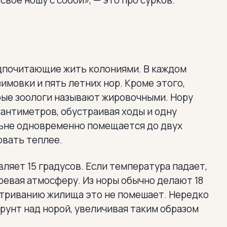
вое ношу с собой», — это про сурков.
дпочитающие жить колониями. В каждом
имовки и пять летних нор. Кроме этого,
рые зоологи называют жировочными. Нору
 сантиметров, обустраивая ходы и одну
льне одновременно помещается до двух
овать теплее.
вляет 15 градусов. Если температура падает,
ревая атмосферу. Из норы обычно делают 18
ветриванию жилища это не помешает. Нередко
рунт над норой, увеличивая таким образом