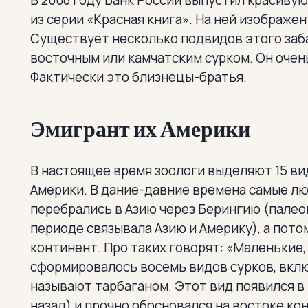
В 2008 году Банк России выпустил красиву
из серии «Красная книга». На ней изображе
Существует несколько подвидов этого заба
восточным или камчатским сурком. Он очень
Фактически это близнецы-братья.
Эмигрант их Америки
В настоящее время зоологи выделяют 15 ви
Америки. В дание-давние времена самые л
перебрались в Азию через Берингию (палео
периоде связывала Азию и Америку), а пото
континент. Про таких говорят: «Маленькие, 
сформировалось восемь видов сурков, вклю
называют тарбаганом. Этот вид появился в
назад) и прочно обосновался на востоке ко