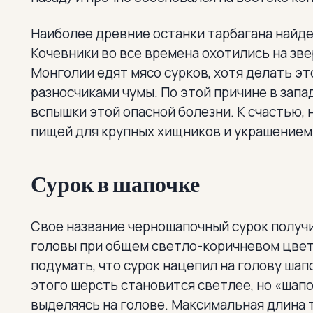
Наиболее древние останки тарбагана найден
Кочевники во все времена охотились на звер
Монголии едят мясо сурков, хотя делать эт
разносчиками чумы. По этой причине в зап
вспышки этой опасной болезни. К счастью, 
пищей для крупных хищников и украшением
Сурок в шапочке
Свое название черношапочный сурок получи
головы при общем светло-коричневом цвет
подумать, что сурок нацепил на голову шапо
этого шерсть становится светлее, но «шап
выделяясь на голове. Максимальная длина 