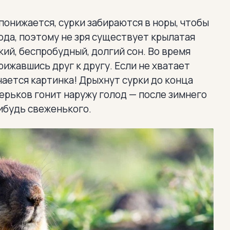
 понижается, сурки забираются в норы, чтобы
ода, поэтому не зря существует крылатая
кий, беспробудный, долгий сон. Во время
рижавшись друг к другу. Если не хватает
учается картинка! Дрыхнут сурки до конца
верьков гонит наружу голод — после зимнего
нибудь свеженького.