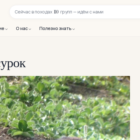
110
Сейчас в
походах
групп — идём с нами
ие
О нас
Полезно знать
сурок