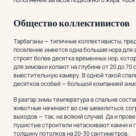
пополнении запасов подкожного жира. «Все с
Общество коллективистов
Тарбаганы — типичные коллективисты, пре
поселение имеется одна большая нора для з
строят более десятка временных нор, кото
для зимовки копают на глубине от 20 до 70
вместительную камеру. В одной такой спа
десятков особей — большой компанией зим
В разгар зимы температура в спальне соста
животные начинают во сне шевелиться, сог
выходов — так, на всякий случай. Да и про
пушистые строители натаскивают камни и г
толщину потолков на 20-30 сантиметров.