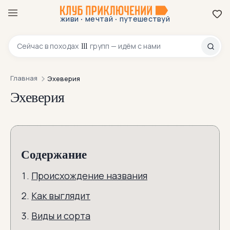
·
·
живи
мечтай
путешествуй
8 800 200-70-23
111
Сейчас в
походах
групп — идём с нами
Главная
Эхеверия
Эхеверия
Содержание
Происхождение названия
Как выглядит
Виды и сорта