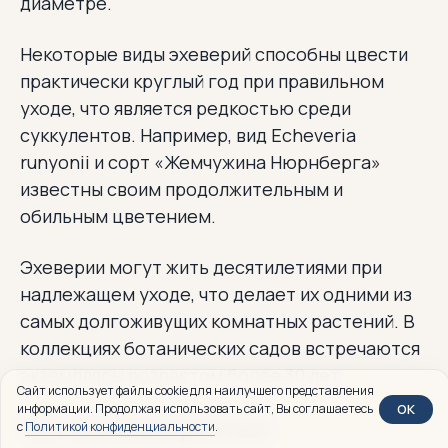
диаметре.
Некоторые виды эхеверий способны цвести
практически круглый год при правильном
уходе, что является редкостью среди
суккулентов. Например, вид Echeveria
runyonii и сорт «Жемчужина Нюрнберга»
известны своим продолжительным и
обильным цветением.
Эхеверии могут жить десятилетиями при
надлежащем уходе, что делает их одними из
самых долгоживущих комнатных растений. В
коллекциях ботанических садов встречаются
экземпляры возрастом более 30 лет.
Сайт использует файлы cookie для наилучшего представления
OK
информации. Продолжая использовать сайт, Вы соглашаетесь
Чем знаменито растение
с
Политикой конфиденциальности
.