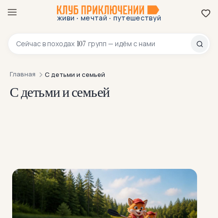
·
·
живи
мечтай
путешествуй
8 800 200-70-23
107
Сейчас в
походах
групп — идём с нами
Главная
С детьми и семьей
С детьми и семьей