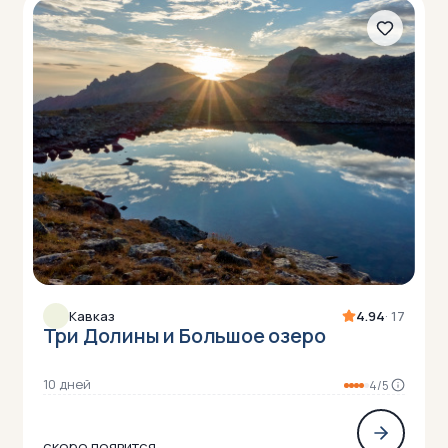
Кавказ
4.94
· 17
Три Долины и Большое озеро
10 дней
4/5
скоро появится