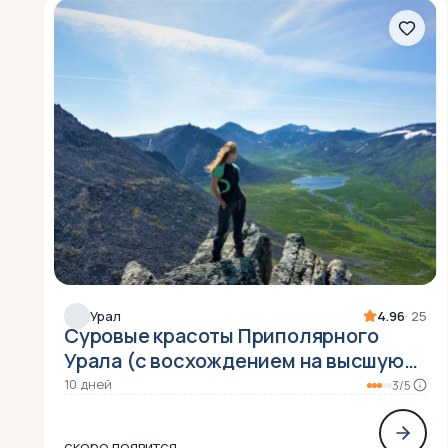
Урал
4.96
· 25
Суровые красоты Приполярного
Урала (с восхождением на высшую
точку Уральского хребта - гору
10 дней
3/5
Народную 1895 м)
скоро появится