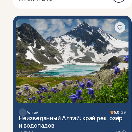
Алтай
5.0
· 29
Неизведанный Алтай: край рек, озёр
и водопадов