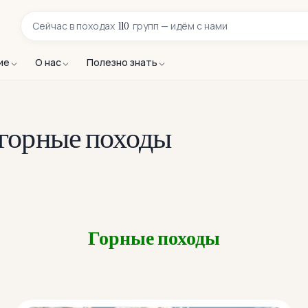
110
Сейчас в
походах
групп — идём с нами
ие
О нас
Полезно знать
горные походы
Горные походы