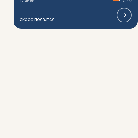
13 дней
4/5
скоро появится