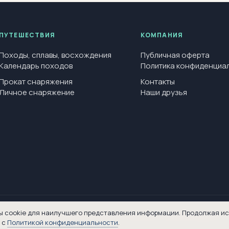
ПУТЕШЕСТВИЯ
КОМПАНИЯ
Походы, сплавы, восхождения
Публичная оферта
Календарь походов
Политика конфиденциа
Прокат снаряжения
Контакты
Личное снаряжение
Наши друзья
ы cookie для наилучшего представления информации. Продолжая и
Информация на данной странице сайта не является публичной офертой
 с
Политикой конфиденциальности
.