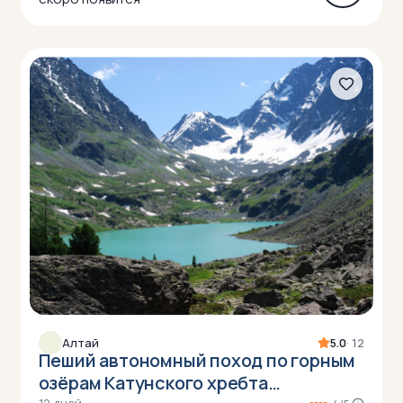
Алтай
5.0
· 12
Пеший автономный поход по горным
озёрам Катунского хребта