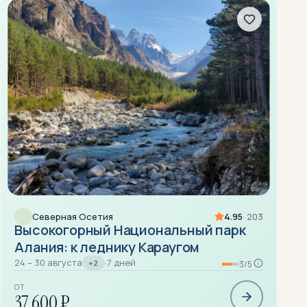
Северная Осетия
4.95
· 203
Высокогорный Национальный парк
Алания: к леднику Караугом
24 – 30 августа
·
7 дней
+2
3/5
ОТ
37 600 ₽