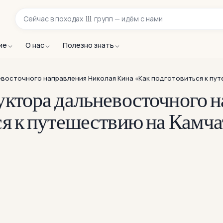
111
Сейчас в
походах
групп — идём с нами
ие
О нас
Полезно знать
восточного направления Николая Кина «Как подготовиться к пут
уктора дальневосточного 
ся к путешествию на Камч