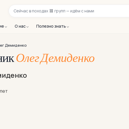
111
Сейчас в
походах
групп — идём с нами
ие
О нас
Полезно знать
ег Демиденко
ник
Олег Демиденко
миденко
лет