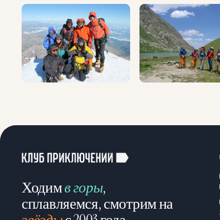
Ходим
в горы
,
сплавляемся, смотрим на
звёзды
с 2003 года