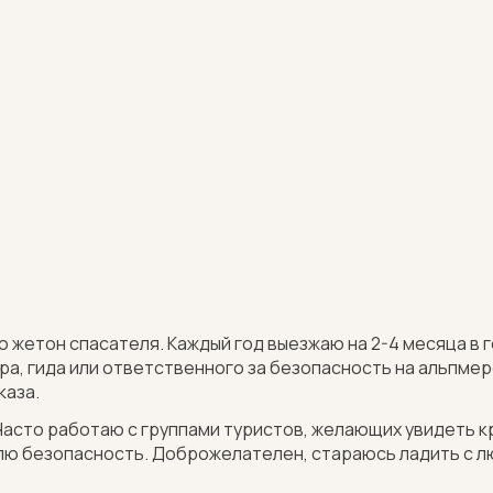
ю жетон спасателя. Каждый год выезжаю на 2-4 месяца в 
ра, гида или ответственного за безопасность на альпмер
каза.
асто работаю с группами туристов, желающих увидеть к
ю безопасность. Доброжелателен, стараюсь ладить с лю