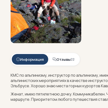
Информация
Отзывы
22
КМС по альпинизму, инструктор по альпинизму, име
альпинистских мероприятиях в качестве инструкто
Эльбрусе. Хорошо знаю места горных курортов Кав
Женат, имею пятилетнюю дочку. Коммуникабелен. Ч
маршруте. Приоритетом любого путешествия ставл