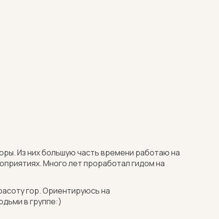
горы. Из них большую часть времени работаю на
оприятиях. Много лет проработал гидом на
расоту гор. Ориентируюсь на
дьми в группе:)