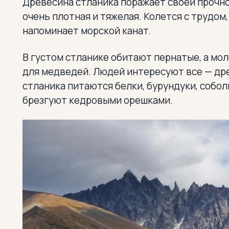
Древесина стланика поражает своей прочн
очень плотная и тяжелая. Колется с трудом
напоминает морской канат.
В густом стланике обитают пернатые, а мо
для медведей. Людей интересуют все — дре
стланика питаются белки, бурундуки, собол
брезгуют кедровыми орешками.