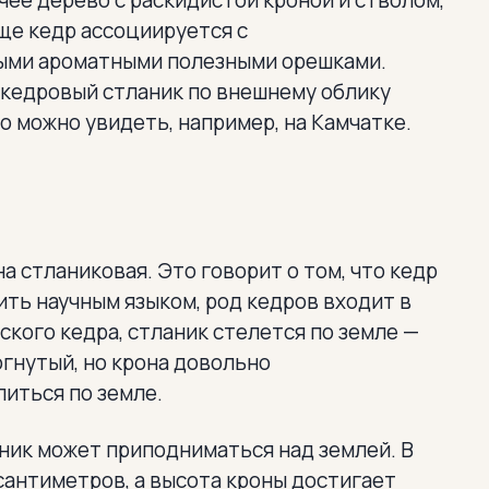
чее дерево с раскидистой кроной и стволом,
ще кедр ассоциируется с
ыми ароматными полезными орешками.
 кедровый стланик по внешнему облику
о можно увидеть, например, на Камчатке.
а стланиковая. Это говорит о том, что кедр
ить научным языком, род кедров входит в
ского кедра, стланик стелется по земле —
огнутый, но крона довольно
литься по земле.
аник может приподниматься над землей. В
сантиметров, а высота кроны достигает