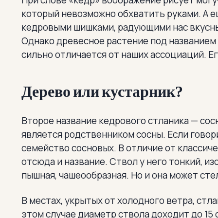
При слове «кедр» воображение рисует могу
который невозможно обхватить руками. А е
кедровыми шишками, радующими нас вкусн
Однако древесное растение под названием
сильно отличается от наших ассоциаций. Ег
Дерево или кустарник?
Второе название кедрового стланика — сосн
является родственником сосны. Если говор
семейство сосновых. В отличие от классиче
отсюда и название. Ствол у него тонкий, из
пышная, чашеообразная. Но и она может сте
В местах, укрытых от холодного ветра, стл
этом случае диаметр ствола доходит до 15 