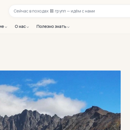
111
Сейчас в
походах
групп — идём с нами
ие
О нас
Полезно знать