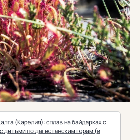
Калга (Карелия): сплав на байдарках с
с детьми по дагестанским горам (в