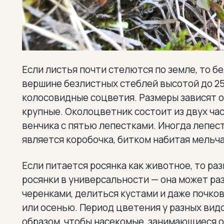
Если листья почти стелются по земле, то 
вершине безлистных стеблей высотой до 25
колосовидные соцветия. Размеры зависят от
крупные. Околоцветник состоит из двух ча
венчика с пятью лепестками. Иногда лепес
является коробочка, битком набитая мельч
Если питается росянка как животное, то ра
росянки в универсальности — она может р
черенками, делиться кустами и даже почко
или осенью. Период цветения у разных вид
образом, чтобы насекомые, занимающиеся оп