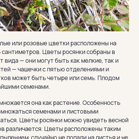
белые или розовые цветки расположены на
 сантиметров. Цветы росянки собраны в
 вида — они могут быть как мелкие, так и
стей — чашечки с пятью отделениями и
тков может быть четыре или семь. Плодом
айшими семенами.
змножается она как растение. Особенность
азмножаться семенами и листовыми
ваться. Цветы росянки можно увидеть весной
ов различается. Цветы расположены таким
ылением, случайно не попали на листья и не