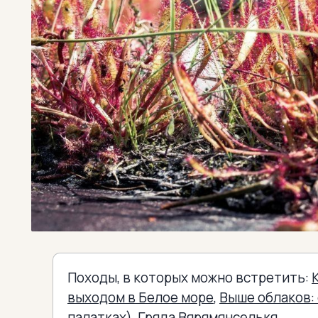
Походы, в которых можно встретить:
выходом в Белое море
,
Выше облаков: 
палатках)
,
Гряда Вярямянселькя