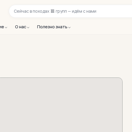
111
Сейчас в
походах
групп — идём с нами
ие
О нас
Полезно знать