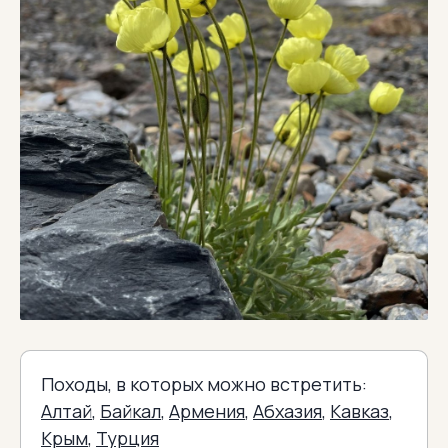
Походы, в которых можно встретить:
Алтай
,
Байкал
,
Армения
,
Абхазия
,
Кавказ
,
Крым
,
Турция