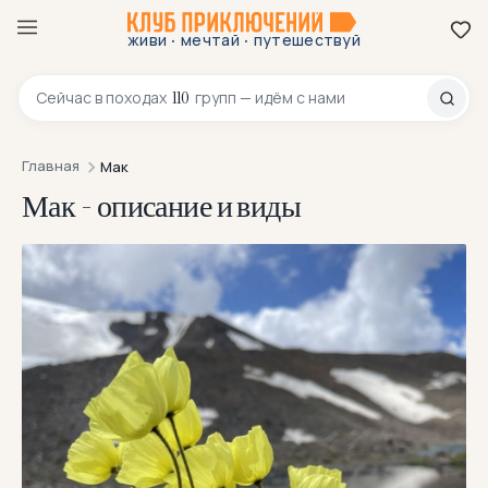
·
·
живи
мечтай
путешествуй
8 800 200-70-23
110
Сейчас в
походах
групп — идём с нами
Главная
Мак
Мак - описание и виды