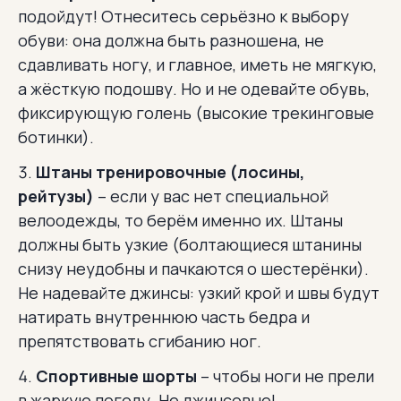
подойдут! Отнеситесь серьёзно к выбору
обуви: она должна быть разношена, не
сдавливать ногу, и главное, иметь не мягкую,
а жёсткую подошву. Но и не одевайте обувь,
фиксирующую голень (высокие трекинговые
ботинки).
Штаны тренировочные (лосины,
рейтузы)
– если у вас нет специальной
велоодежды, то берём именно их. Штаны
должны быть узкие (болтающиеся штанины
снизу неудобны и пачкаются о шестерёнки).
Не надевайте джинсы: узкий крой и швы будут
натирать внутреннюю часть бедра и
препятствовать сгибанию ног.
Спортивные шорты
– чтобы ноги не прели
в жаркую погоду. Не джинсовые!