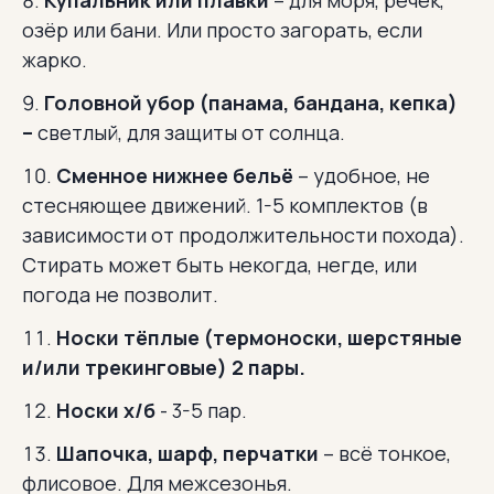
Купальник или плавки
– для моря, речек,
озёр или бани. Или просто загорать, если
жарко.
Головной убор (панама, бандана, кепка)
–
светлый, для защиты от солнца.
Сменное нижнее бельё
– удобное, не
стесняющее движений. 1-5 комплектов (в
зависимости от продолжительности похода).
Стирать может быть некогда, негде, или
погода не позволит.
Носки тёплые (термоноски, шерстяные
и/или трекинговые) 2 пары.
Носки х/б
- 3-5 пар.
Шапочка, шарф, перчатки
– всё тонкое,
флисовое. Для межсезонья.