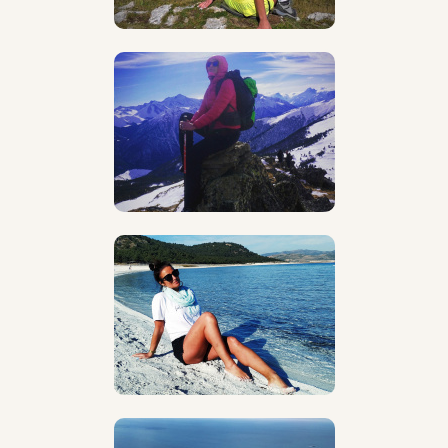
(АППО) "Педагог-организатор". Педагогический
стаж 7 лет.
Школа Инструкторов Туризма (год выпуска 2022);
Курсы первой помощи First Aid.
О себе:
Родилась в семье морского офицера на
Камчатке. Основные качества с детства:
ответственность, дисциплинированность,
уважение к старшим.
Дополнительно:
В походах Екатерина с
участниками снимает красивые ролики,
разучивает танцы, по утрам занимается йогой,
играет в занимательные игры, много общается и
делится впечатлениями вечером у костра.
Инструктор про походы:
В походах нашла себя!
С энтузиазмом отправляется на каждый маршрут,
ее вдохновляет природа, люди, трудности, которые
требуется преодолеть. Главное - вместе!