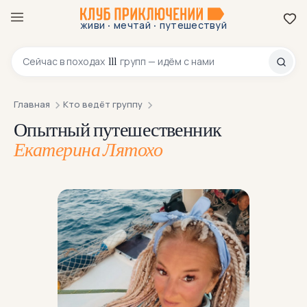
·
·
живи
мечтай
путешествуй
8 800 200-70-23
111
Сейчас в
походах
групп — идём с нами
Главная
Кто ведёт группу
Опытный путешественник
Екатерина Лятохо