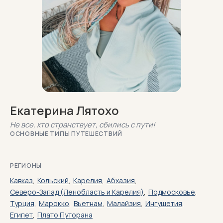
Екатерина Лятохо
Не все, кто странствует, сбились с пути!
ОСНОВНЫЕ ТИПЫ ПУТЕШЕСТВИЙ
РЕГИОНЫ
Кавказ
,
Кольский
,
Карелия
,
Абхазия
,
Северо-Запад (Ленобласть и Карелия)
,
Подмосковье
,
Турция
,
Марокко
,
Вьетнам
,
Малайзия
,
Ингушетия
,
Египет
,
Плато Путорана